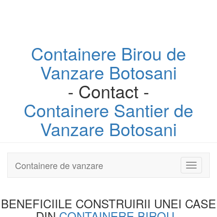
Containere
Birou
de
Vanzare Botosani
- Contact -
Containere
Santier
de
Vanzare Botosani
Containere de vanzare
Toggle
navigati
BENEFICIILE CONSTRUIRII UNEI
CASE
DIN
CONTAINERE BIROU
-