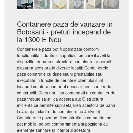
Containere paza de vanzare in
Botosani - preturi incepand de
la 1300 E Nou
Containerele paza pot fi optimizate conform
functionalitatii dorite si sapatiului pe care il aveti la
dispozitie, deoarece structura containerelor permit
plasarea acestora in diverse locatii; Containerele
paza construtie cu dimensiuni prestabilite sau
executate in functie de cerintele clientului sunt
incaperi ce ofera confortul necesar unui santier de
constructii. Daca doriti sa comandati un container de
paza trebuie sa stii ca acestea au: O structura
eficienta ce permite supraetajarea acestora de pana
la 4 etaje ( cladire de containere cu 4 nivele);
Containerele paza pot fi construite la comanda, se
pot mobila, se pot compartimenta si pozitiona cu
elemente sanitare in interiorul acestora.